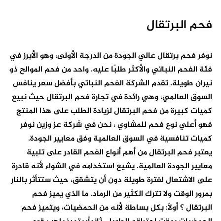
فحم البرتقال
نوفر فحم برتقال عالي الجودة من الدرجة الأولى، وهو الأبرز في
فئة الفحم النباتي والأكثر طلبًا عليه. واحد من فحم الموالح ذو
نيران طويلة. تقدم الشركة الفحم النباتي بأفضل سعر ينافس
السوق العالمي، وهي رائدة في تجارة فحم البرتقال حيث نبيع
كميات كبيرة من فحم البرتقال لزيادة الطلب على هذا المنتج
فهو أعلي نوع فحم للمشاوي ، نحن في شركة عز وزين نوفر
كميات تنافسية في السوق العالمية وفق معايير الجودة.
يعتبر فحم البرتقال من أهم أنواع الفحم القادر على تلبية
معايير الجودة العالمية. يشيع استخدامه في الشواء لأنه قادرة
على الاشتعال لفترة طويلة دون أن يتشقق، حيث ستتأثر بالنار
بمرور الوقت ولا تترك الكثير من الرماد. ما الذي يميز فحم
البرتقال ؟ أولاً: بكل بساطة لأنه من الحمضيات، ويتميز فحم