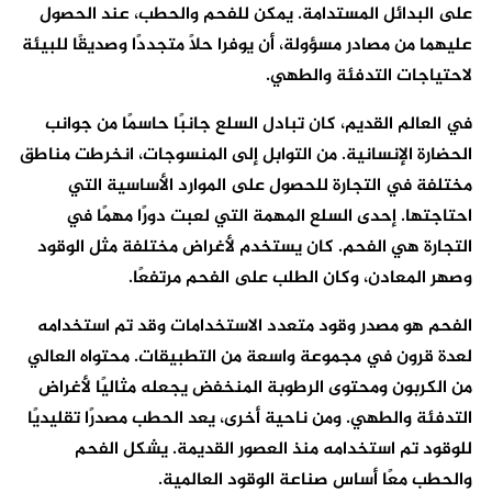
على البدائل المستدامة. يمكن للفحم والحطب، عند الحصول
عليهما من مصادر مسؤولة، أن يوفرا حلاً متجددًا وصديقًا للبيئة
لاحتياجات التدفئة والطهي.
في العالم القديم، كان تبادل السلع جانبًا حاسمًا من جوانب
الحضارة الإنسانية. من التوابل إلى المنسوجات، انخرطت مناطق
مختلفة في التجارة للحصول على الموارد الأساسية التي
احتاجتها. إحدى السلع المهمة التي لعبت دورًا مهمًا في
التجارة هي الفحم. كان يستخدم لأغراض مختلفة مثل الوقود
وصهر المعادن، وكان الطلب على الفحم مرتفعًا.
الفحم هو مصدر وقود متعدد الاستخدامات وقد تم استخدامه
لعدة قرون في مجموعة واسعة من التطبيقات. محتواه العالي
من الكربون ومحتوى الرطوبة المنخفض يجعله مثاليًا لأغراض
التدفئة والطهي. ومن ناحية أخرى، يعد الحطب مصدرًا تقليديًا
للوقود تم استخدامه منذ العصور القديمة. يشكل الفحم
والحطب معًا أساس صناعة الوقود العالمية.