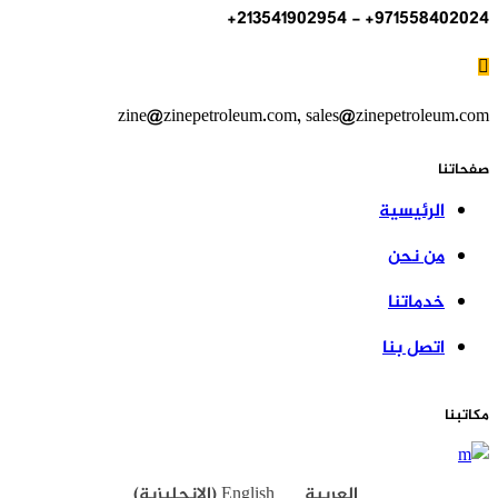
971558402024+ - 213541902954+
zine@zinepetroleum.com
,
sales@zinepetroleum.com
صفحاتنا
الرئيسية
من نحن
خدماتنا
اتصل بنا
مكاتبنا
العربية
English
(
الإنجليزية
)