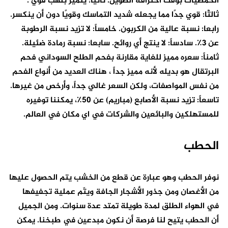
الحمضيات بوقت احتراقه الطويل. ثانياً: يتميز بلهب قوي .
ثالثًا: قوي جدًا مما يجعله شديد التماسك وقويًا دون أن ينكسر.
رابعا: نسبة عالية من الكربون. خامساً: لا تزيد نسبة الرطوبة
عن 3٪. سادساً: لا ينتج أي روائح. سابعا: نسبة رمادة ضئيلة.
ثامناً: سعره مميز للغاية مقارنة بفحم الطلح السوداني فحم
البرتقال هو بديله لأنه مميز جداً ، هناك العديد من أنواع الفحم
من نفس المواصفات، ولكن السعر غالي جداً، وأرخص من غيرها.
تاسعاً: تزيد نسبة الأصابع (مباريم) عن 50٪، يمكننا توفيره
للمستهلكين والبائعين والشركات في اي مكان في العالم.
الحطب
نوفر الحطب وهو عبارة عن قطع من الخشب يتم الحصول عليها
من الأغصان ومن جذور الأشجار الجافة ويتّم عملية تجفيفها
في الهواء الطلق لمدة طويلة تمتد عدة سنوات. ومن الجميل
أن الحطب يتيح لنا فرصة أن نكون مبدعين في طبخنا. يمكن