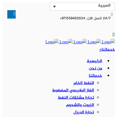
العربية
24/7 اتصل الان: 971558402024+
خدماتنا
الرئيسية
من نحن
خدماتنا
النفط الخام
الغاز الطبيعي المضغوط
تجارة مشتقات النفط
الزيوت والشحوم
تجارة الديزل