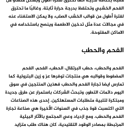
معبأة بكثافة لدرجة أنها تحترق لفترة أطول وبشكل متساو من
الفحم الخشبي وتحتفظ بدرجة حرارة ثابتة. وغالبًا ما تحترق
لفترة أطول من قوالب الخشب الصلب، ولا يمكن الاستغناء عنه
في مجالات عدة مثل تدخين الاطعمة وينصح باستخدامه في
الاماكن المفتوحة.
الفحم والحطب
الفحم والحطب، حطب البرتقال، الحطب، الفحم، الفحم
المضغوط وقوالبه هي منتجات توفرها عز و زين البترولية كما
تمارس ايضا تجارة الفحم والحطب فهذين المنتجين في سوق
اليوم دائمات التطور، وتبحث الشركات باستمرار عن طرق جديدة
ومبتكرة لتلبية متطلبات المستهلكين. إحدى هذه الصناعات
التي اكتسبت قوة جذب في السنوات الأخيرة هي صناعة تجارة
الفحم والحطب. ومع ازدياد وعي المجتمع بالآثار البيئية
المرتبطة بمصادر الوقود التقليدية، كان هناك طلب متزايد